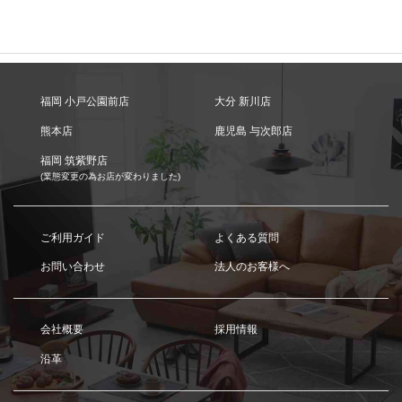
福岡 小戸公園前店
大分 新川店
熊本店
鹿児島 与次郎店
福岡 筑紫野店
(業態変更の為お店が変わりました)
ご利用ガイド
よくある質問
お問い合わせ
法人のお客様へ
会社概要
採用情報
沿革