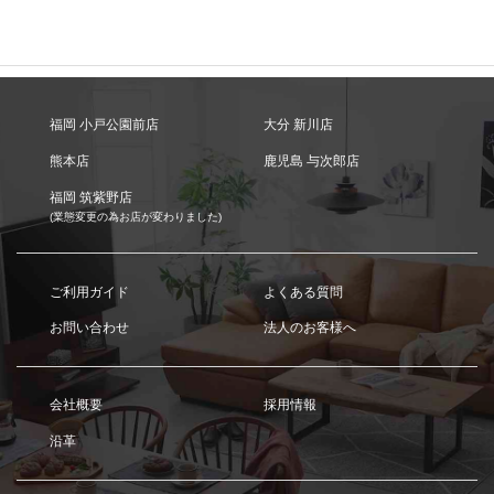
福岡 小戸公園前店
大分 新川店
熊本店
鹿児島 与次郎店
福岡 筑紫野店
(業態変更の為お店が変わりました)
ご利用ガイド
よくある質問
お問い合わせ
法人のお客様へ
会社概要
採用情報
沿革