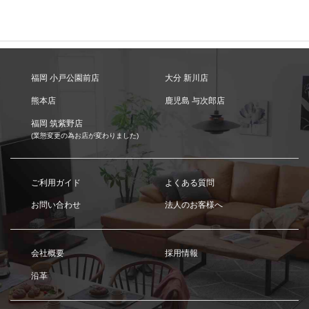
福岡 小戸公園前店
大分 新川店
熊本店
鹿児島 与次郎店
福岡 筑紫野店
(業態変更の為お店が変わりました)
ご利用ガイド
よくある質問
お問い合わせ
法人のお客様へ
会社概要
採用情報
沿革