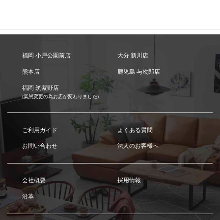
福岡 小戸公園前店
大分 新川店
熊本店
鹿児島 与次郎店
福岡 筑紫野店
(業態変更の為お店が変わりました)
ご利用ガイド
よくある質問
お問い合わせ
法人のお客様へ
会社概要
採用情報
沿革