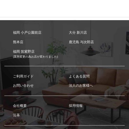
福岡 小戸公園前店
大分 新川店
熊本店
鹿児島 与次郎店
福岡 筑紫野店
(業態変更の為お店が変わりました)
ご利用ガイド
よくある質問
お問い合わせ
法人のお客様へ
会社概要
採用情報
沿革