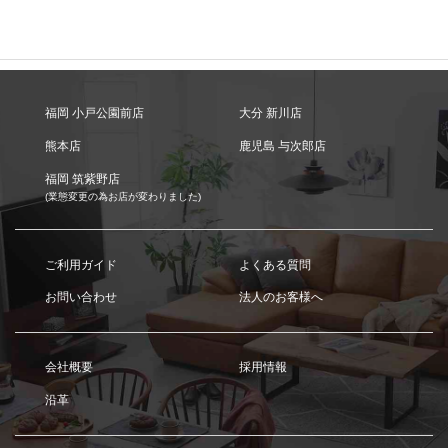
福岡 小戸公園前店
大分 新川店
熊本店
鹿児島 与次郎店
福岡 筑紫野店
(業態変更の為お店が変わりました)
ご利用ガイド
よくある質問
お問い合わせ
法人のお客様へ
会社概要
採用情報
沿革