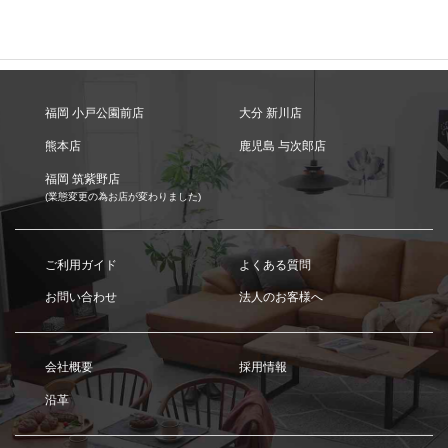
福岡 小戸公園前店
大分 新川店
熊本店
鹿児島 与次郎店
福岡 筑紫野店
(業態変更の為お店が変わりました)
ご利用ガイド
よくある質問
お問い合わせ
法人のお客様へ
会社概要
採用情報
沿革