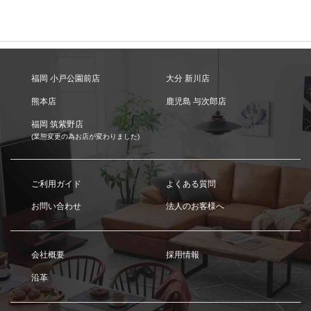
福岡 小戸公園前店
大分 新川店
熊本店
鹿児島 与次郎店
福岡 筑紫野店
(業態変更の為お店が変わりました)
ご利用ガイド
よくある質問
お問い合わせ
法人のお客様へ
会社概要
採用情報
沿革