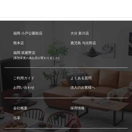
福岡 小戸公園前店
大分 新川店
熊本店
鹿児島 与次郎店
福岡 筑紫野店
(業態変更の為お店が変わりました)
ご利用ガイド
よくある質問
お問い合わせ
法人のお客様へ
会社概要
採用情報
沿革