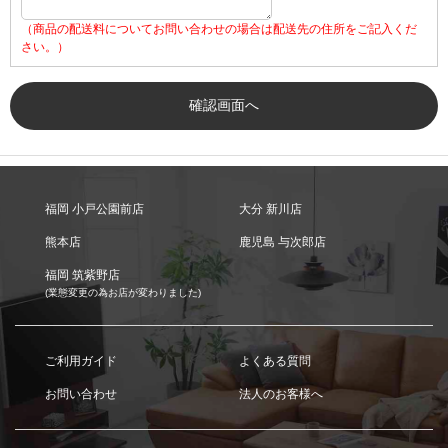
（商品の配送料についてお問い合わせの場合は配送先の住所をご記入くだ
さい。）
福岡 小戸公園前店
大分 新川店
熊本店
鹿児島 与次郎店
福岡 筑紫野店
(業態変更の為お店が変わりました)
ご利用ガイド
よくある質問
お問い合わせ
法人のお客様へ