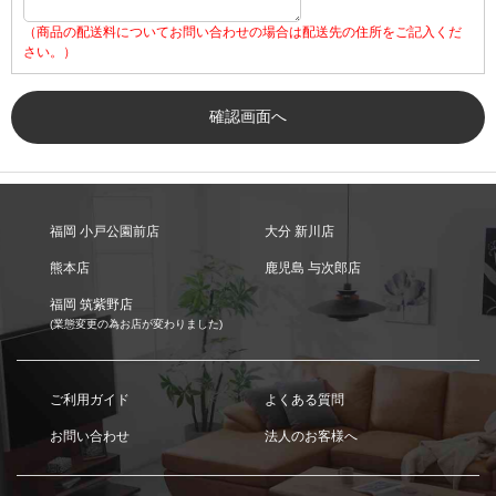
（商品の配送料についてお問い合わせの場合は配送先の住所をご記入くだ
さい。）
福岡 小戸公園前店
大分 新川店
熊本店
鹿児島 与次郎店
福岡 筑紫野店
(業態変更の為お店が変わりました)
ご利用ガイド
よくある質問
お問い合わせ
法人のお客様へ