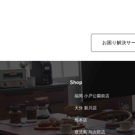
お困り解決サ
Shop
福岡 小戸公園前店
大分 新川店
熊本店
鹿児島 与次郎店