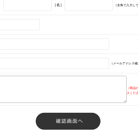
］
［名］
（全角で入力し
（メールアドレス確
（商品
入くだ