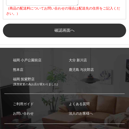
（商品の配送料についてお問い合わせの場合は配送先の住所をご記入くだ
さい。）
福岡 小戸公園前店
大分 新川店
熊本店
鹿児島 与次郎店
福岡 筑紫野店
(業態変更の為お店が変わりました)
ご利用ガイド
よくある質問
お問い合わせ
法人のお客様へ