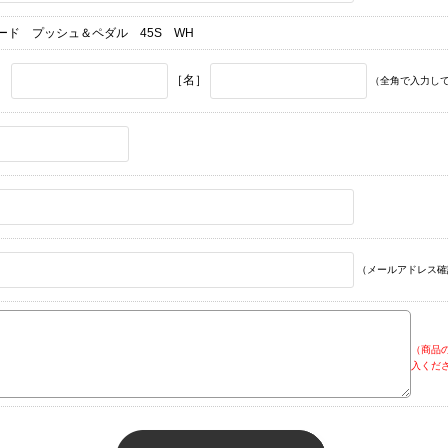
ード プッシュ＆ペダル 45S WH
］
［名］
（全角で入力し
（メールアドレス確
（商品
入くだ