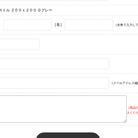
ストル ２００ｘ２００ Ｄグレー
］
［名］
（全角で入力し
（メールアドレス確
（商品
入くだ