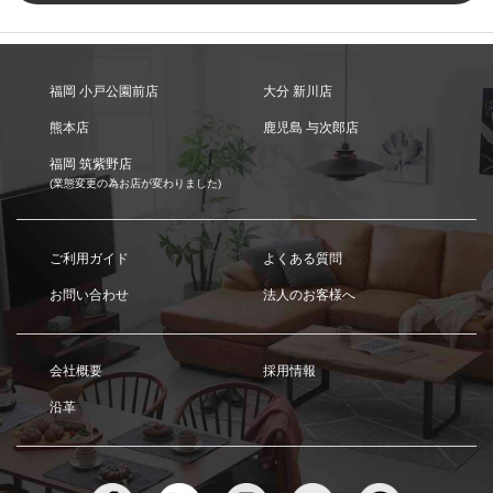
福岡 小戸公園前店
大分 新川店
熊本店
鹿児島 与次郎店
福岡 筑紫野店
(業態変更の為お店が変わりました)
ご利用ガイド
よくある質問
お問い合わせ
法人のお客様へ
会社概要
採用情報
沿革