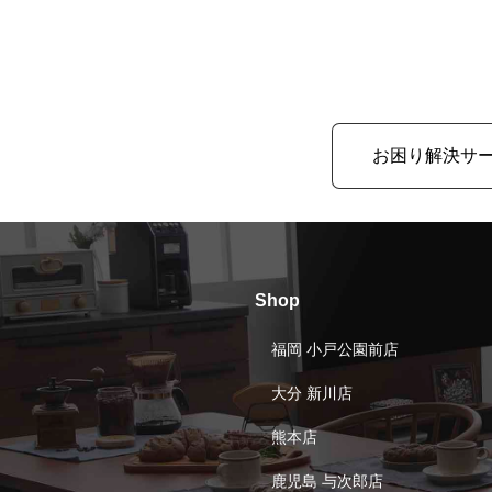
お困り解決サ
Shop
福岡 小戸公園前店
大分 新川店
熊本店
鹿児島 与次郎店