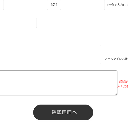
］
［名］
（全角で入力し
（メールアドレス確
（商品
入くだ