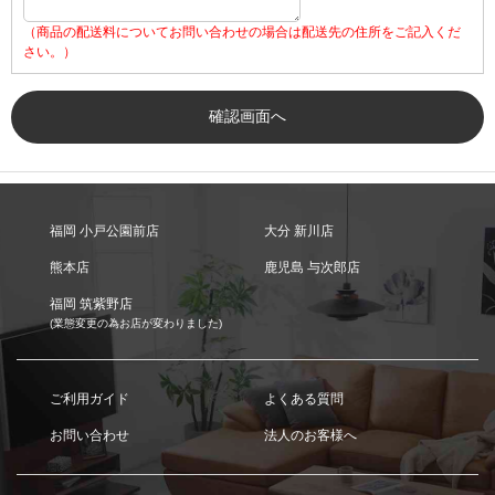
（商品の配送料についてお問い合わせの場合は配送先の住所をご記入くだ
さい。）
福岡 小戸公園前店
大分 新川店
熊本店
鹿児島 与次郎店
福岡 筑紫野店
(業態変更の為お店が変わりました)
ご利用ガイド
よくある質問
お問い合わせ
法人のお客様へ