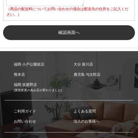
（商品の配送料についてお問い合わせの場合は配送先の住所をご記入くだ
さい。）
福岡 小戸公園前店
大分 新川店
熊本店
鹿児島 与次郎店
福岡 筑紫野店
(業態変更の為お店が変わりました)
ご利用ガイド
よくある質問
お問い合わせ
法人のお客様へ