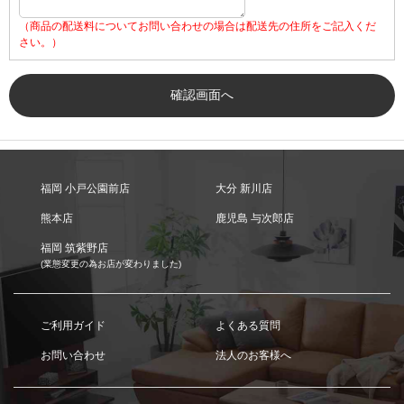
（商品の配送料についてお問い合わせの場合は配送先の住所をご記入くだ
さい。）
福岡 小戸公園前店
大分 新川店
熊本店
鹿児島 与次郎店
福岡 筑紫野店
(業態変更の為お店が変わりました)
ご利用ガイド
よくある質問
お問い合わせ
法人のお客様へ