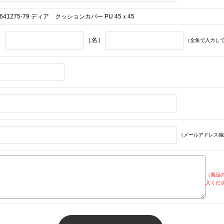
641275-79 ディア クッションカバー PU 45ｘ45
］
［名］
（全角で入力し
（メールアドレス確
（商品
入くだ