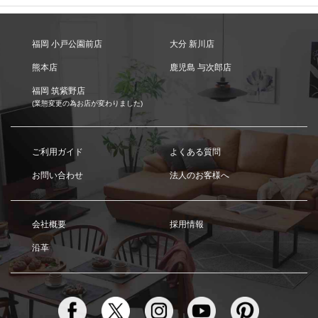
福岡 小戸公園前店
大分 新川店
熊本店
鹿児島 与次郎店
福岡 筑紫野店
(業態変更の為お店が変わりました)
ご利用ガイド
よくある質問
お問い合わせ
法人のお客様へ
会社概要
採用情報
沿革