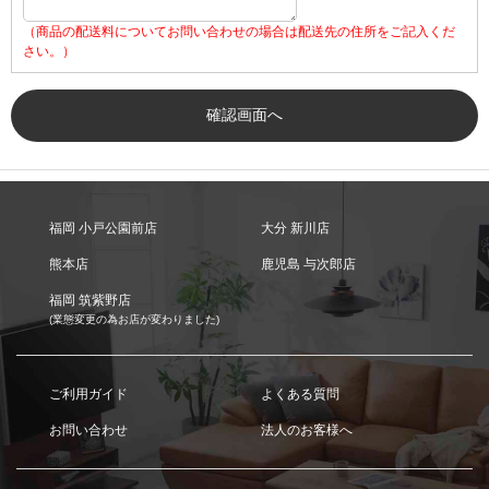
（商品の配送料についてお問い合わせの場合は配送先の住所をご記入くだ
さい。）
福岡 小戸公園前店
大分 新川店
熊本店
鹿児島 与次郎店
福岡 筑紫野店
(業態変更の為お店が変わりました)
ご利用ガイド
よくある質問
お問い合わせ
法人のお客様へ