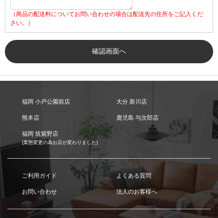
（商品の配送料についてお問い合わせの場合は配送先の住所をご記入くだ
さい。）
福岡 小戸公園前店
大分 新川店
熊本店
鹿児島 与次郎店
福岡 筑紫野店
(業態変更の為お店が変わりました)
ご利用ガイド
よくある質問
お問い合わせ
法人のお客様へ