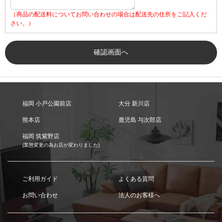
（商品の配送料についてお問い合わせの場合は配送先の住所をご記入くだ
さい。）
福岡 小戸公園前店
大分 新川店
熊本店
鹿児島 与次郎店
福岡 筑紫野店
(業態変更の為お店が変わりました)
ご利用ガイド
よくある質問
お問い合わせ
法人のお客様へ