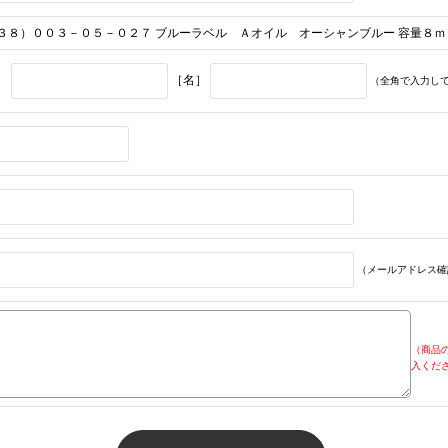
３８）００３－０５－０２７ ブルーラベル Ａオイル オーシャンブルー 容量８ｍ
］
［名］
（全角で入力し
（メールアドレス確
（商品
入くだ