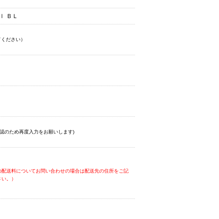
ｌ ＢＬ
てください）
認のため再度入力をお願いします)
の配送料についてお問い合わせの場合は配送先の住所をご記
さい。）