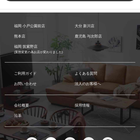
福岡 小戸公園前店
大分 新川店
熊本店
鹿児島 与次郎店
福岡 筑紫野店
(業態変更の為お店が変わりました)
ご利用ガイド
よくある質問
お問い合わせ
法人のお客様へ
会社概要
採用情報
沿革