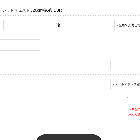
レット チェスト 120cm幅/5段 DBR
］
［名］
（全角で入力し
（メールアドレス確
（商品
入くだ