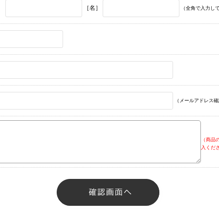
］
［名］
（全角で入力し
（メールアドレス確
（商品
入くだ