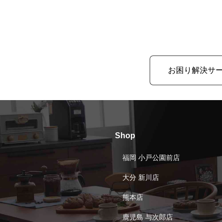
お困り解決サ
Shop
福岡 小戸公園前店
大分 新川店
熊本店
鹿児島 与次郎店