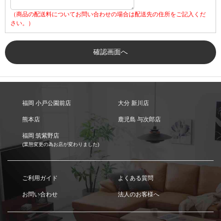
（商品の配送料についてお問い合わせの場合は配送先の住所をご記入くだ
さい。）
福岡 小戸公園前店
大分 新川店
熊本店
鹿児島 与次郎店
福岡 筑紫野店
(業態変更の為お店が変わりました)
ご利用ガイド
よくある質問
お問い合わせ
法人のお客様へ