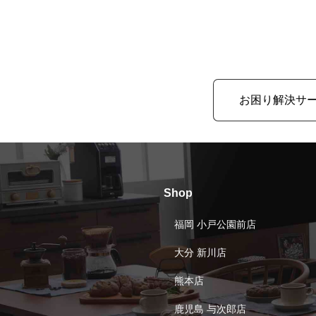
お困り解決サ
Shop
福岡 小戸公園前店
大分 新川店
熊本店
鹿児島 与次郎店