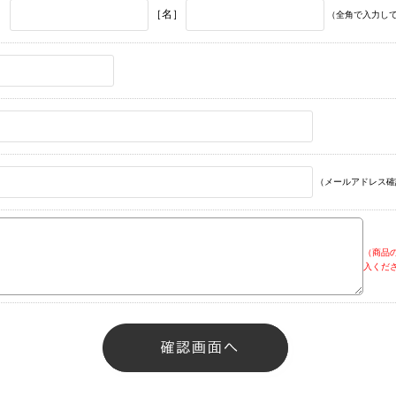
］
［名］
（全角で入力し
（メールアドレス確
（商品
入くだ