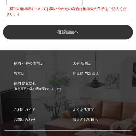
（商品の配送料についてお問い合わせの場合は配送先の住所をご記入くだ
さい。）
福岡 小戸公園前店
大分 新川店
熊本店
鹿児島 与次郎店
福岡 筑紫野店
(業態変更の為お店が変わりました)
ご利用ガイド
よくある質問
お問い合わせ
法人のお客様へ