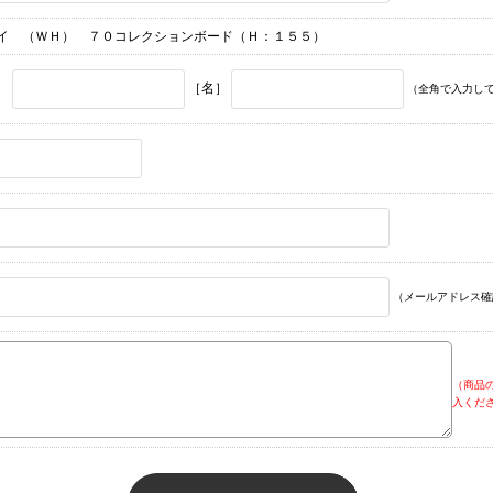
イ （ＷＨ） ７０コレクションボード（Ｈ：１５５）
］
［名］
（全角で入力し
（メールアドレス確
（商品
入くだ