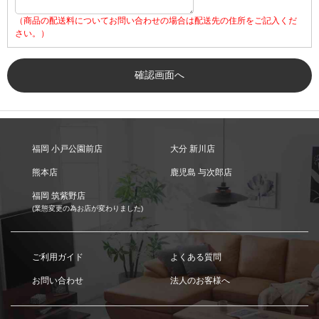
（商品の配送料についてお問い合わせの場合は配送先の住所をご記入くだ
さい。）
福岡 小戸公園前店
大分 新川店
熊本店
鹿児島 与次郎店
福岡 筑紫野店
(業態変更の為お店が変わりました)
ご利用ガイド
よくある質問
お問い合わせ
法人のお客様へ