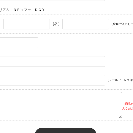
リアム ３Ｐソファ ＤＧＹ
］
［名］
（全角で入力し
（メールアドレス確
（商品
入くだ