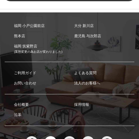
福岡 小戸公園前店
大分 新川店
熊本店
鹿児島 与次郎店
福岡 筑紫野店
(業態変更の為お店が変わりました)
ご利用ガイド
よくある質問
お問い合わせ
法人のお客様へ
会社概要
採用情報
沿革