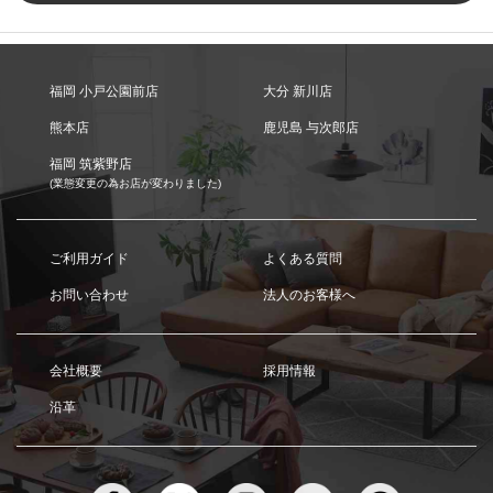
福岡 小戸公園前店
大分 新川店
熊本店
鹿児島 与次郎店
福岡 筑紫野店
(業態変更の為お店が変わりました)
ご利用ガイド
よくある質問
お問い合わせ
法人のお客様へ
会社概要
採用情報
沿革