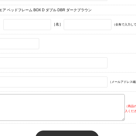
エア ベッドフレーム BOX D ダブル DBR ダークブラウン
］
［名］
（全角で入力し
（メールアドレス確
（商品
入くだ