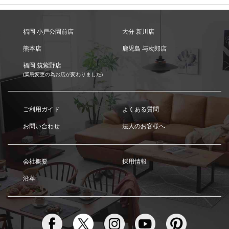
福岡 小戸公園前店
大分 新川店
熊本店
鹿児島 与次郎店
福岡 筑紫野店
(業態変更の為お店が変わりました)
ご利用ガイド
よくある質問
お問い合わせ
法人のお客様へ
会社概要
採用情報
沿革