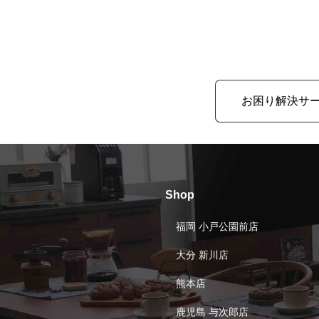
お困り解決サ
Shop
福岡 小戸公園前店
大分 新川店
熊本店
鹿児島 与次郎店