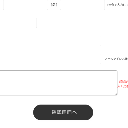
］
［名］
（全角で入力し
（メールアドレス確
（商品
入くだ