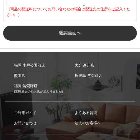
（商品の配送料についてお問い合わせの場合は配送先の住所をご記入くだ
さい。）
福岡 小戸公園前店
大分 新川店
熊本店
鹿児島 与次郎店
福岡 筑紫野店
(業態変更の為お店が変わりました)
ご利用ガイド
よくある質問
お問い合わせ
法人のお客様へ