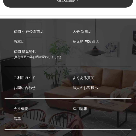
福岡 小戸公園前店
大分 新川店
熊本店
鹿児島 与次郎店
福岡 筑紫野店
(業態変更の為お店が変わりました)
ご利用ガイド
よくある質問
お問い合わせ
法人のお客様へ
会社概要
採用情報
沿革