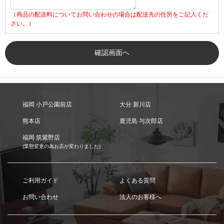
（商品の配送料についてお問い合わせの場合は配送先の住所をご記入くだ
さい。）
福岡 小戸公園前店
大分 新川店
熊本店
鹿児島 与次郎店
福岡 筑紫野店
(業態変更の為お店が変わりました)
ご利用ガイド
よくある質問
お問い合わせ
法人のお客様へ