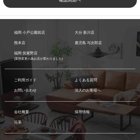
福岡 小戸公園前店
大分 新川店
熊本店
鹿児島 与次郎店
福岡 筑紫野店
(業態変更の為お店が変わりました)
ご利用ガイド
よくある質問
お問い合わせ
法人のお客様へ
会社概要
採用情報
沿革