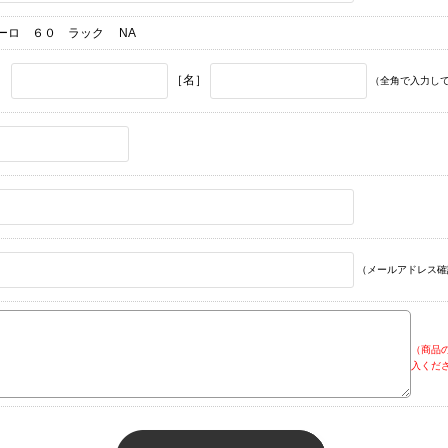
ーロ ６０ ラック NA
］
［名］
（全角で入力し
（メールアドレス確
（商品
入くだ