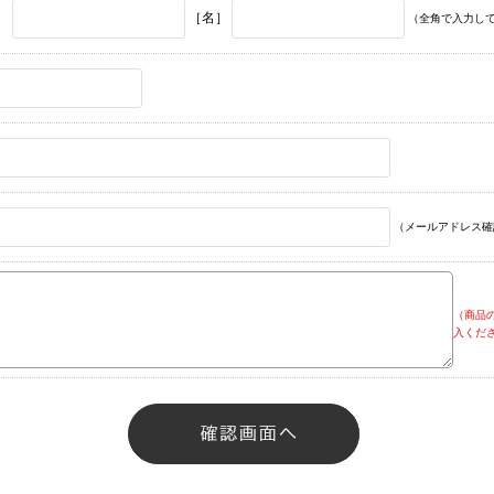
］
［名］
（全角で入力し
（メールアドレス確
（商品
入くだ