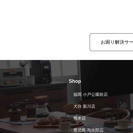
お困り解決サ
Shop
福岡 小戸公園前店
大分 新川店
熊本店
鹿児島 与次郎店