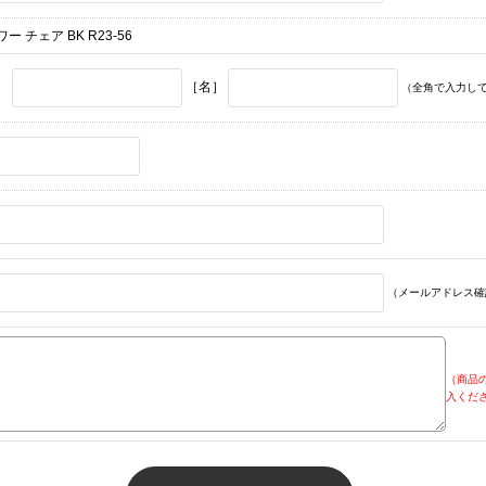
ー チェア BK R23-56
］
［名］
（全角で入力し
（メールアドレス確
（商品
入くだ