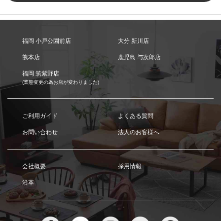
福岡 小戸公園前店
大分 新川店
熊本店
鹿児島 与次郎店
福岡 筑紫野店
(業態変更の為お店が変わりました)
ご利用ガイド
よくある質問
お問い合わせ
法人のお客様へ
会社概要
採用情報
沿革