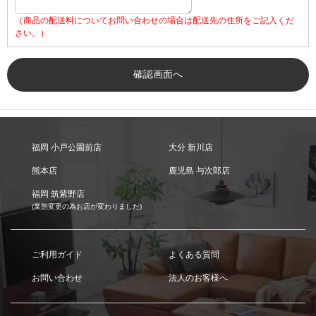
（商品の配送料についてお問い合わせの場合は配送先の住所をご記入くだ
さい。）
福岡 小戸公園前店
大分 新川店
熊本店
鹿児島 与次郎店
福岡 筑紫野店
(業態変更の為お店が変わりました)
ご利用ガイド
よくある質問
お問い合わせ
法人のお客様へ