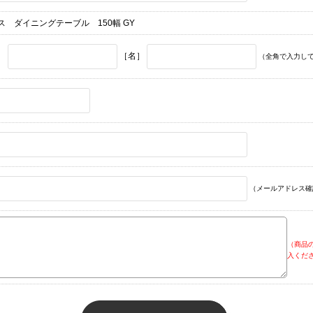
ス ダイニングテーブル 150幅 GY
］
［名］
（全角で入力し
（メールアドレス確
（商品
入くだ